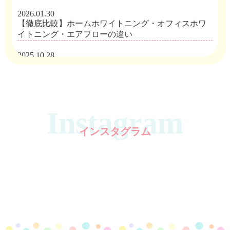
2025.10.28
2026.01.30
【お知らせ】舌下免疫療法中の患者様へ
【徹底比較】ホームホワイトニング・オフィスホワ
イトニング・エアフローの違い
2025.10.24
☆★☆Instagramフォローキャンペーン☆★☆
2025.10.28
舌下免疫療法中の歯科治療について
2025.09.04
【NEW】ブログを投稿しました(^_-)-☆
2025.09.04
ママのお口はだいじょうぶ？
2025.09.04
Instagram
【小学生以下のお子さま限定】ネット予約はじめま
2025.04.08
した
【定期健診】中高生のみんなに伝えたい！
インスタグラム
2024.12.19
MORE
歯科医院でしか買えない洗口液
2024.11.12
お口の中の包帯？？
2024.10.08
子どもの口臭予防グッズの紹介です♪