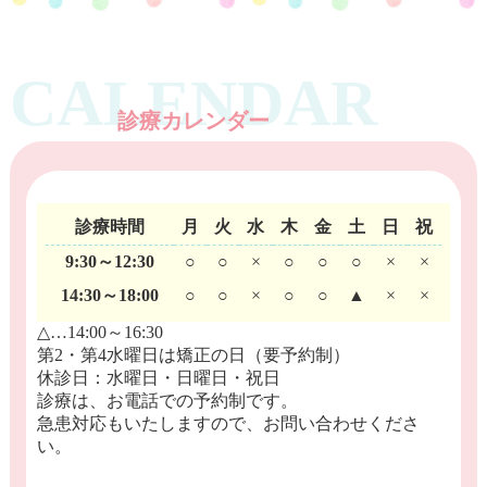
2024.02.13
卒業の季節です
CALENDAR
2023.12.15
子どものパノラマエックス線撮影のお話
診療カレンダー
MORE
診療時間
月
火
水
木
金
土
日
祝
9:30～12:30
○
○
×
○
○
○
×
×
14:30～18:00
○
○
×
○
○
▲
×
×
△…14:00～16:30
第2・第4水曜日は矯正の日（要予約制）
休診日：水曜日・日曜日・祝日
診療は、お電話での予約制です。
急患対応もいたしますので、お問い合わせくださ
い。