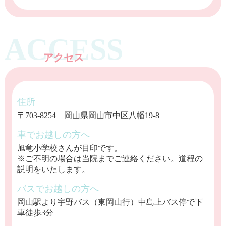
ACCESS
アクセス
住所
〒703-8254 岡山県岡山市中区八幡19-8
車でお越しの方へ
旭竜小学校さんが目印です。
※ご不明の場合は当院までご連絡ください。道程の
説明をいたします。
バスでお越しの方へ
岡山駅より宇野バス（東岡山行）中島上バス停で下
車徒歩3分